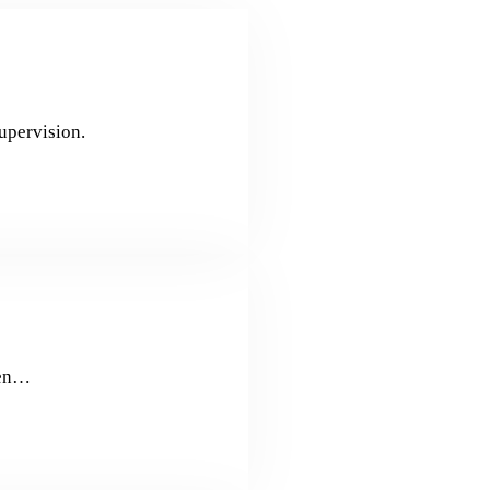
upervision.
ren…